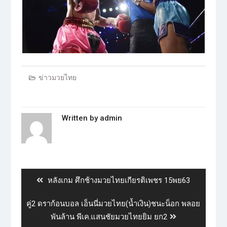
ข่าวมวยไทย
Written by
admin
หลังเกม ศึกช้างมวยไทยเกียรติเพชร 15พย63
คู่2 ดราก้อนบอล เอ็นนี่มวยไทย(น้ำเงิน)​ชนะ​น็อก​ พลอย
พันล้าน พีเค.แสนชัยมวยไทยยิม ยก2