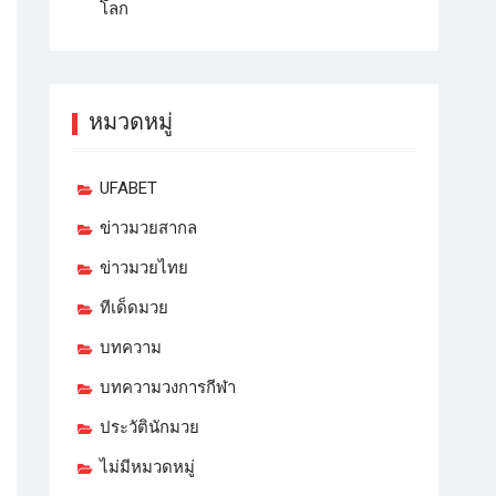
โลก
หมวดหมู่
UFABET
ข่าวมวยสากล
ข่าวมวยไทย
ทีเด็ดมวย
บทความ
บทความวงการกีฬา
ประวัตินักมวย
ไม่มีหมวดหมู่