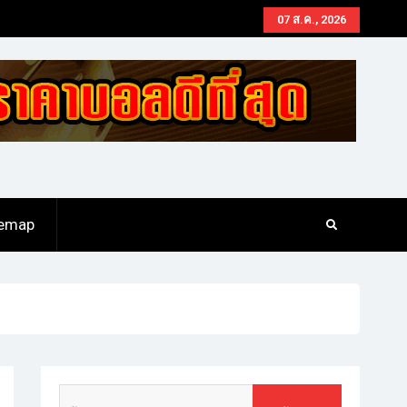
07 ส.ค., 2026
temap