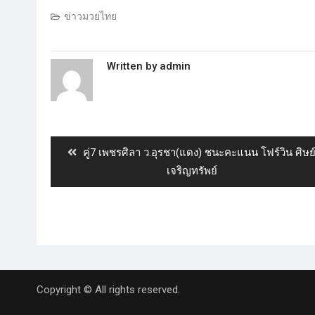
ข่าวมวยไทย
Written by
admin
คู่7 เพชรศิลา ว.อุรชา(แดง)​ ชนะคะแนน โฟร์วิน ศิษย
เจริญทรัพย์
Copyright © All rights reserved.