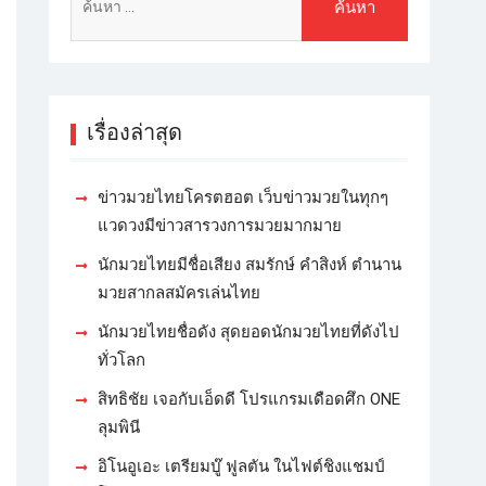
เรื่องล่าสุด
ข่าวมวยไทยโครตฮอต เว็บข่าวมวยในทุกๆ
แวดวงมีข่าวสารวงการมวยมากมาย
นักมวยไทยมีชื่อเสียง สมรักษ์ คำสิงห์ ตำนาน
มวยสากลสมัครเล่นไทย
นักมวยไทยชื่อดัง สุดยอดนักมวยไทยที่ดังไป
ทั่วโลก
สิทธิชัย เจอกับเอ็ดดี โปรแกรมเดือดศึก ONE
ลุมพินี
อิโนอูเอะ เตรียมบู๊ ฟูลตัน ในไฟต์ชิงแชมป์