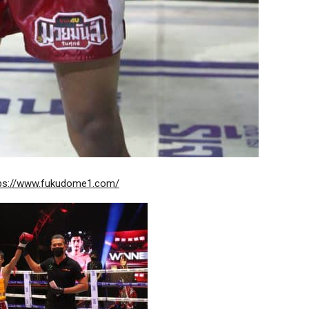
ps://www.fukudome1.com/