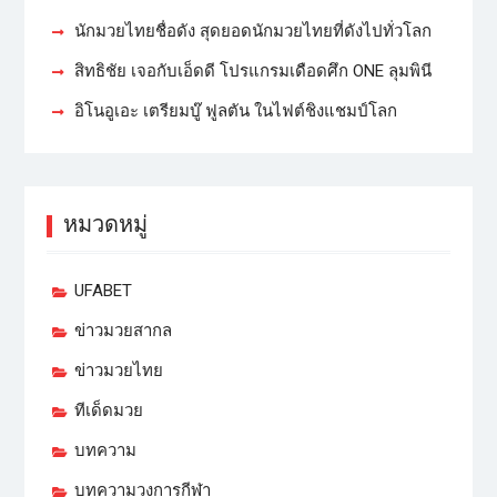
นักมวยไทยชื่อดัง สุดยอดนักมวยไทยที่ดังไปทั่วโลก
สิทธิชัย เจอกับเอ็ดดี โปรแกรมเดือดศึก ONE ลุมพินี
อิโนอูเอะ เตรียมบู๊ ฟูลตัน ในไฟต์ชิงแชมป์โลก
หมวดหมู่
UFABET
ข่าวมวยสากล
ข่าวมวยไทย
ทีเด็ดมวย
บทความ
บทความวงการกีฬา