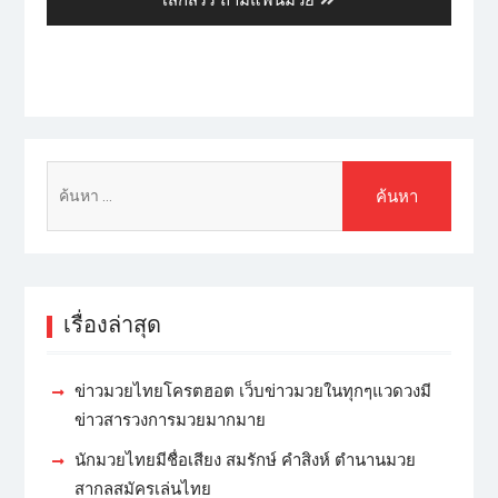
เรื่องล่าสุด
ข่าวมวยไทยโครตฮอต เว็บข่าวมวยในทุกๆแวดวงมี
ข่าวสารวงการมวยมากมาย
นักมวยไทยมีชื่อเสียง สมรักษ์ คำสิงห์ ตำนานมวย
สากลสมัครเล่นไทย