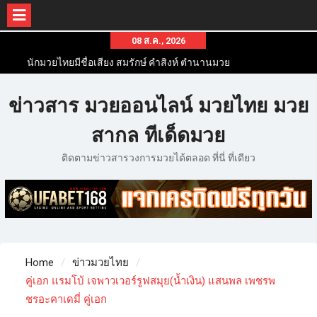
08 ส.ค., 2026
นักมวยไทยมีชื่อเสียง สมรักษ์ คำสิงห์ ตำนานมวย
สากลสมัครเล่นไทย
นักมวยไทยชื่อดัง สุดยอดนักมวยไทยที่ดังไปทั่วโลก
ข่าวสาร มวยออนไลน์ มวยไทย มวย
ข่าวมวยไทยโครตฮอต เว็บข่าวมวยในทุกๆแวดวงมี
ข่าวสารวงการมวยมากมาย
สากล ทีเด็ดมวย
ติดตามข่าวสารวงการมวยได้ตลอด ที่นี่ ที่เดียว
Home
ข่าวมวยไทย
คู่เอก แรมโบ้​ เจ​พา​ว​เ​วอ​ร์รู​ฟ​ส​มุย​(น้ำเงิน)​ แสนพล​ เพช​รพ​
ชร​อะคาเด​มี่​ คู่เอก​