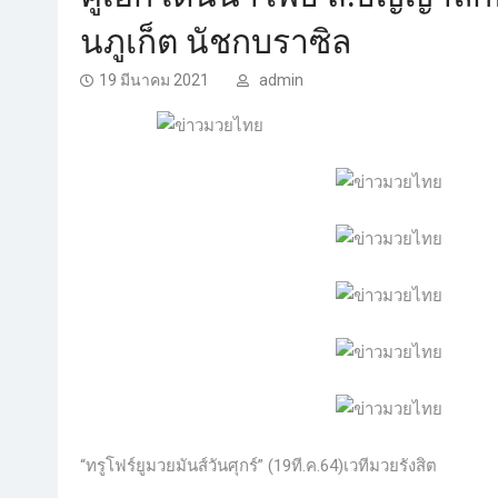
นภูเก็ต​ นัชกบราซิล​
19 มีนาคม 2021
admin
“ทรู​โฟร์ยู​มวย​มันส์​วัน​ศุกร์” (19ที.ค.64)เวทีมวย​รังสิต​