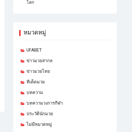
โลก
หมวดหมู่
UFABET
ข่าวมวยสากล
ข่าวมวยไทย
ทีเด็ดมวย
บทความ
บทความวงการกีฬา
ประวัตินักมวย
ไม่มีหมวดหมู่