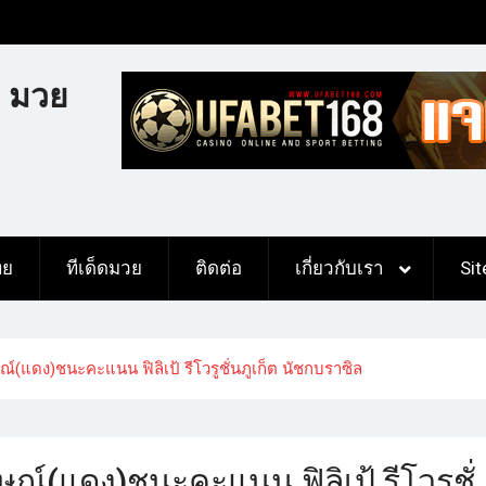
 มวย
ทย
ทีเด็ดมวย
ติดต่อ
เกี่ยวกับเรา
Si
์​(แดง)​ชนะ​คะแนน​ ฟิลิเป้ รีโวรูชั่นภูเก็ต​ นัชกบราซิล​
ณ์​(แดง)​ชนะ​คะแนน​ ฟิลิเป้ รีโวรูชั่