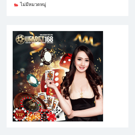
ไม่มีหมวดหมู่