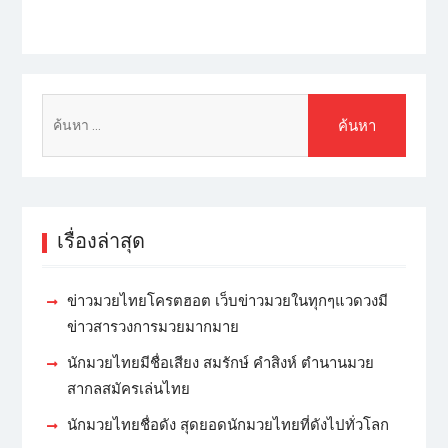
เรื่องล่าสุด
ข่าวมวยไทยโครตฮอต เว็บข่าวมวยในทุกๆแวดวงมี
ข่าวสารวงการมวยมากมาย
นักมวยไทยมีชื่อเสียง สมรักษ์ คำสิงห์ ตำนานมวย
สากลสมัครเล่นไทย
นักมวยไทยชื่อดัง สุดยอดนักมวยไทยที่ดังไปทั่วโลก