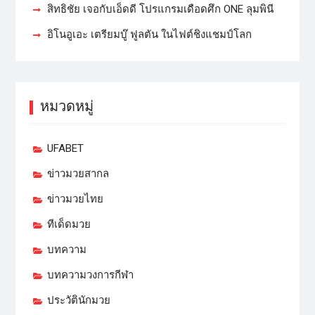
สิทธิชัย เจอกับเอ็ดดี โปรแกรมเดือดศึก ONE ลุมพินี
อิโนอูเอะ เตรียมบู๊ ฟูลตัน ในไฟต์ชิงแชมป์โลก
หมวดหมู่
UFABET
ข่าวมวยสากล
ข่าวมวยไทย
ทีเด็ดมวย
บทความ
บทความวงการกีฬา
ประวัตินักมวย