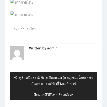
ข่าวมวยไทย
Written by
admin
คู่3 เหนือธรณี จิตรเมืองนนท์ (แดง)​ชนะน็อก​เพชร
อันดา แกรนด์ทิกกี้วัลเลย์​ ยก4​
ศึกมวยดีวิถีไทย 6ธค63