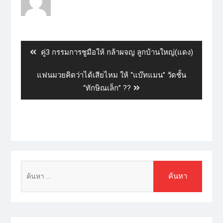
คู่3 กรรมการชูมือให้ กล้าผจญ ลูกบ้านใหญ่(แดง)
แฟนมวยคิดว่าได้เสียไหม ให้ “แบ๊ทแมน” วัดชั้น
“ทักษิณเล็ก” ??