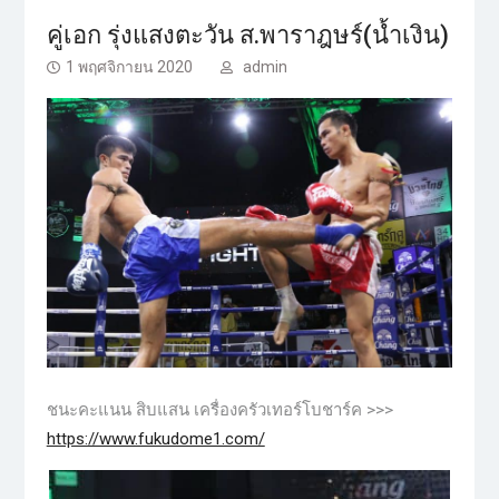
คู่เอก รุ่งแสงตะวัน ส.พาราฎษร์(น้ำเงิน)
1 พฤศจิกายน 2020
admin
ชนะคะแนน สิบแสน เครื่องครัวเทอร์โบชาร์ค >>>
https://www.fukudome1.com/