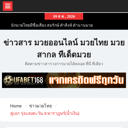
09 ส.ค., 2026
นักมวยไทยมีชื่อเสียง สมรักษ์ คำสิงห์ ตำนานมวย
สากลสมัครเล่นไทย
นักมวยไทยชื่อดัง สุดยอดนักมวยไทยที่ดังไปทั่วโลก
ข่าวสาร มวยออนไลน์ มวยไทย มวย
ข่าวมวยไทยโครตฮอต เว็บข่าวมวยในทุกๆแวดวงมี
ข่าวสารวงการมวยมากมาย
สากล ทีเด็ดมวย
ติดตามข่าวสารวงการมวยได้ตลอด ที่นี่ ที่เดียว
Home
ข่าวมวยไทย
คู่เอก รุ่งแสงตะวัน ส.พาราฎษร์(น้ำเงิน)