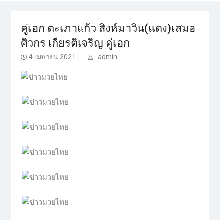
คู่เอก ตะเภา​แก้ว​ สิง​ห์มา​วิน​(แดง)​เสมอ​
ศิวกร​ เกียรติ​เจริญ​ คู่เอก
4 เมษายน 2021
admin