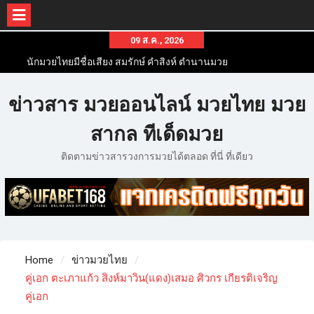
09 ส.ค., 2026
นักมวยไทยมีชื่อเสียง สมรักษ์ คำสิงห์ ตำนานมวย
สากลสมัครเล่นไทย
นักมวยไทยชื่อดัง สุดยอดนักมวยไทยที่ดังไปทั่วโลก
ข่าวสาร มวยออนไลน์ มวยไทย มวย
ข่าวมวยไทยโครตฮอต เว็บข่าวมวยในทุกๆแวดวงมี
ข่าวสารวงการมวยมากมาย
สากล ทีเด็ดมวย
ติดตามข่าวสารวงการมวยได้ตลอด ที่นี่ ที่เดียว
Home
ข่าวมวยไทย
คู่เอก ตะเภา​แก้ว​ สิง​ห์มา​วิน​(แดง)​เสมอ​ ศิวกร​ เกียรติ​เจริญ​
คู่เอก