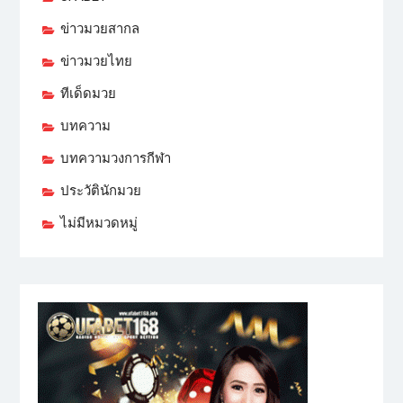
ข่าวมวยสากล
ข่าวมวยไทย
ทีเด็ดมวย
บทความ
บทความวงการกีฬา
ประวัตินักมวย
ไม่มีหมวดหมู่