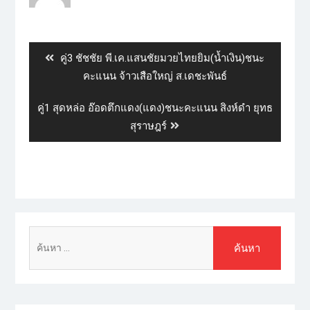
คู่3 ชัชชัย พี.เค.แสนชัยมวยไทยยิม(น้ำเงิน)​ชนะ​
คะแนน​ จ้าว​เสือ​ใหญ่​ ส.เดชะ​พันธ์​
คู่1 สุดหล่อ​ อ๊​อด​ตึก​แดง​(แดง)​ชนะ​คะแนน​ สิงห์​ดำ​ ยุทธ​
สุราษฎร์​