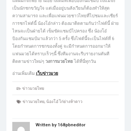
แต่ผมก็จะพยายามอย่างเต็มที่เพื่อป้องกันแชมป์ ถึงแม้จะ
เป็นนักชกขวัญใจ แต่เมื่ออยู่บนสังเวียนก็ต้องทำให้สุด
ความสามารถ และเพื่อแฟนมวยชาวไทยที่ไปชมและเชียร์
การชกไฟต์นี้ น้องโอ๋กล่าว ต้องมาติดตามกันว่าไฟต์นี้ ฝ่าย
ไหนจะเป็นฝ่ายได้ เข็มขัดแชมป์ไปครอง ซึ่ง น้องโอ๋
ป้องกันแชมป์มาแล้วกว่า 5 ครั้ง ซึ่งไฟต์นี้จะเป็นไฟต์ที่ 6
โดยกำหนดการชกของทั้งคู่ จะมีกำหนดการออกมาให้
แฟนมวยได้ทราบเร็วๆนี้ ซึ่งทีมงานจะรีบรายงานทันที
ติดตามข่าวใหม่ๆ
วงการมวยไทย
ได้ที่นี่ทุกวัน
อ่านเพิ่มเติม
เว็บข่าวมวย
ข่าวมวยไทย
ข่าวมวยไทย
,
น้องโอ๋ ไก่ย่างห้าดาว
Written by
168pbneditor