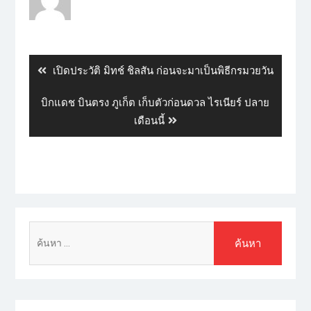
เปิดประวัติ มิทช์ ชิลสัน ก่อนจะมาเป็นพิธีกรมวยวัน
บิกแดช บินตรง ภูเก็ต เก็บตัวก่อนดวล ไรเนียร์ ปลาย
เดือนนี้