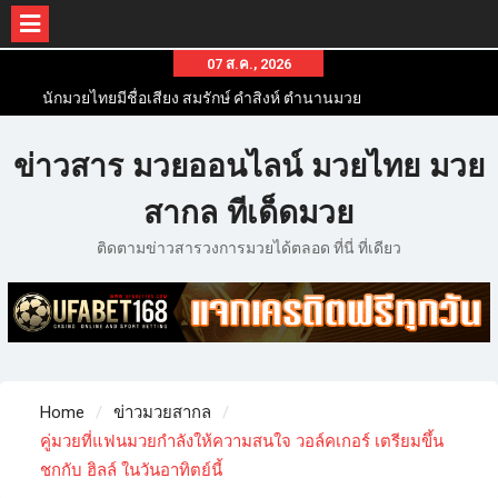
07 ส.ค., 2026
นักมวยไทยมีชื่อเสียง สมรักษ์ คำสิงห์ ตำนานมวย
สากลสมัครเล่นไทย
นักมวยไทยชื่อดัง สุดยอดนักมวยไทยที่ดังไปทั่วโลก
ข่าวสาร มวยออนไลน์ มวยไทย มวย
ข่าวมวยไทยโครตฮอต เว็บข่าวมวยในทุกๆแวดวงมี
ข่าวสารวงการมวยมากมาย
สากล ทีเด็ดมวย
ติดตามข่าวสารวงการมวยได้ตลอด ที่นี่ ที่เดียว
Home
ข่าวมวยสากล
คู่มวยที่แฟนมวยกำลังให้ความสนใจ วอล์คเกอร์ เตรียมขึ้น
ชกกับ ฮิลล์ ในวันอาทิตย์นี้