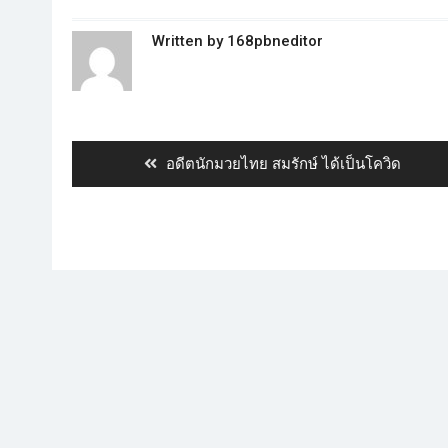
Written by
168pbneditor
อดีตนักมวยไทย สมรักษ์ ได้เป็นโควิด