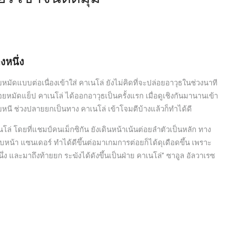
งหนึ่ง
หมัดแบบต่อเนื่องเข้าใส่ คาเนโล่ ยังไม่คิดที่จะปล่อยอาวุธในช่วงนาที
มัดแย็ป คาเนโล่ ได้ออกอาวุธเป็นครั้งแรก เมื่อดูเชิงกันมานานเข้า
ยหนี ช่วงปลายยกเป็นทาง คาเนโล่ เข้าโจมตีบ้างแล้วก็ทำได้ดี
 โดยที่แชมป์คนเม็กซิกัน ยังเดินหน้าเน้นต่อยลำตัวเป็นหลัก ทาง
บหน้า แซนเดอร์ ทำได้ดีขึ้นต่อมาเกมการต่อยก็ได้ดุเดือดขึ้น เพราะ
ึ่ง และมาถึงท้ายยก ระฆังได้ดังขึ้นเป็นฝ่าย คาเนโล่” ซาอูล อัลวาเรซ