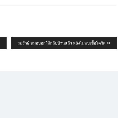
สมรักษ์ หมอบอกให้กลับบ้านแล้ว หลังไม่พบเชื้อโควิด