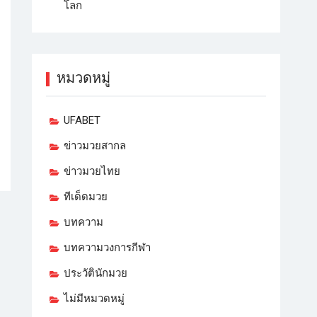
โลก
หมวดหมู่
UFABET
ข่าวมวยสากล
ข่าวมวยไทย
ทีเด็ดมวย
บทความ
บทความวงการกีฬา
ประวัตินักมวย
ไม่มีหมวดหมู่