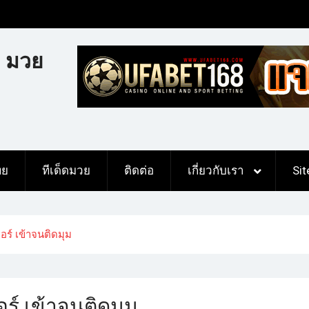
 มวย
ทย
ทีเด็ดมวย
ติดต่อ
เกี่ยวกับเรา
Si
อร์ เข้าจนติดมุม
ร์ เข้าจนติดมุม