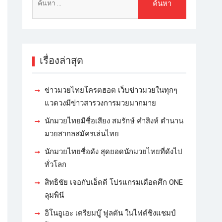
เรื่องล่าสุด
ข่าวมวยไทยโครตฮอต เว็บข่าวมวยในทุกๆ
แวดวงมีข่าวสารวงการมวยมากมาย
นักมวยไทยมีชื่อเสียง สมรักษ์ คำสิงห์ ตำนาน
มวยสากลสมัครเล่นไทย
นักมวยไทยชื่อดัง สุดยอดนักมวยไทยที่ดังไป
ทั่วโลก
สิทธิชัย เจอกับเอ็ดดี โปรแกรมเดือดศึก ONE
ลุมพินี
อิโนอูเอะ เตรียมบู๊ ฟูลตัน ในไฟต์ชิงแชมป์