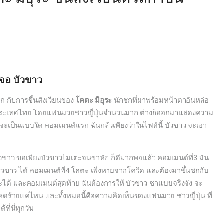
จอ บัวขาว
 กับการขึ้นสังเวียนของ
โคตะ มิอุระ
นักชกที่มาพร้อมหน้าตาอันหล่อ
กประเทศไทย โดยแฟนมวยชาวญี่ปุ่นจำนวนมาก ต่างก็ออกมาแสดงความ
ะเป็นแบบใด คอมเมนต์แรก ฉันกลัวเพียงว่าในไฟต์นี้ บัวขาว จะเอา
วขาว ขอเพียงบัวขาวไม่เตะจนขาหัก ก็ดีมากพอแล้ว คอมเมนต์ที่3 มัน
 บัวขาว ได้ คอมเมนต์ที่4 โคตะ เพิ่งหายจากโควิด และต้องมาขึ้นชกกับ
นะได้ และคอมเมนต์สุดท้าย ฉันต้องการให้ บัวขาว ชกแบบจริงจัง จะ
ละโหดร้ายแค่ไหน และทั้งหมดนี้คือความคิดเห็นของแฟนมวย ชาวญี่ปุ่น ที่
ด้ที่นี่ทุกวัน