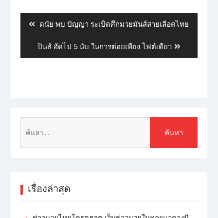
ดนัย พบ ปัญญา ระเบิดศึกมวยมันส์สายเลือดไทย
ปินส์ อัดไป 5 นับ ในการต่อยเพียง ไฟต์เดียว
เรื่องล่าสุด