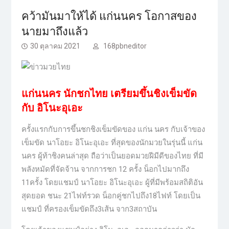
คว้ามันมาให้ได้ แก่นนคร โอกาสของ
นายมาถึงแล้ว
30 ตุลาคม 2021
168pbneditor
แก่นนคร นักชกไทย เตรียมขึ้นชิงเข็มขัด
กับ อิโนะอุเอะ
ครั้งแรกกับการขึ้นชกชิงเข็มขัดของ แก่น นคร กับเจ้าของ
เข็มขัด นาโอยะ อิโนะอุเอะ ที่สุดของนักมวยในรุ่นนี้ แก่น
นคร ผู้ท้าชิงคนล่าสุด ถือว่าเป็นยอดมวยฝีมีดีของไทย ที่มี
พลังหมัดที่จัดจ้าน จากการชก 12 ครั้ง น็อกไปมากถึง
11ครั้ง โดยแชมป์ นาโอยะ อิโนะอุเอะ ผู้ที่มีพร้อมสถิติอัน
สุดยอด ชนะ 21ไฟท์รวด น็อกคู่ชกไปถึง18ไฟท์ โดยเป็น
แชมป์ ที่ครองเข็มขัดถึง3เส้น จาก3สถาบัน