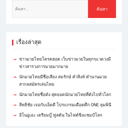
เรื่องล่าสุด
ข่าวมวยไทยโครตฮอต เว็บข่าวมวยในทุกๆแวดวงมี
ข่าวสารวงการมวยมากมาย
นักมวยไทยมีชื่อเสียง สมรักษ์ คำสิงห์ ตำนานมวย
สากลสมัครเล่นไทย
นักมวยไทยชื่อดัง สุดยอดนักมวยไทยที่ดังไปทั่วโลก
สิทธิชัย เจอกับเอ็ดดี โปรแกรมเดือดศึก ONE ลุมพินี
อิโนอูเอะ เตรียมบู๊ ฟูลตัน ในไฟต์ชิงแชมป์โลก