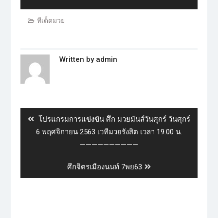
ทีเด็ดมวย
Written by
admin
โปรแกรมการแข่งขัน ศึก มวยมันส์วันศุกร์ วันศุกร์
6 พฤศจิกายน 2563 เวทีมวยรังสิต เวลา 19.00 น.
——————————
ศึกจิตรเมืองนนท์ 7พย63