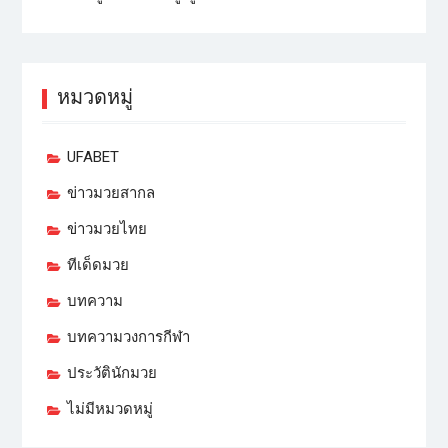
หมวดหมู่
UFABET
ข่าวมวยสากล
ข่าวมวยไทย
ทีเด็ดมวย
บทความ
บทความวงการกีฬา
ประวัตินักมวย
ไม่มีหมวดหมู่